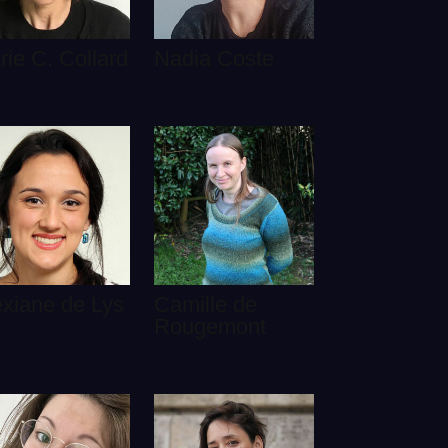
rie C. Collard
Nadia Coste
exiane de Lys
Camille de
Rougemont