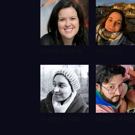
Céline Guffroy
Maïlys H
Audrey Khadi
Nathan Krieg