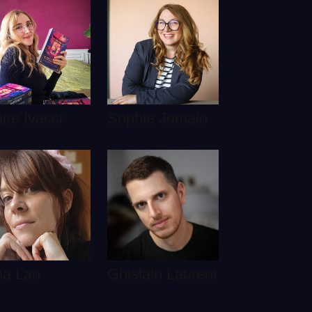
ire Ivacci
Sophie Jomain
na Lan
Ghislain Laurent