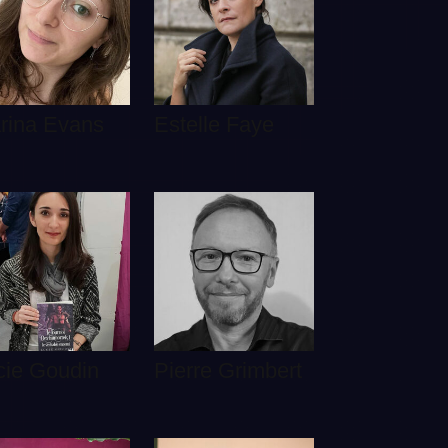
rina Evans
Estelle Faye
cie Goudin
Pierre Grimbert