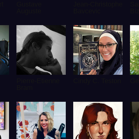
rt
Gustave
Jean-Christophe
Sa
Auguste
Bavcevic
Bi
Pierre-Etienne
Cindy C. Teston
Ge
Bram