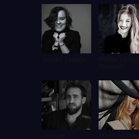
Juliette Lepage
Phébé Leroye
Roussel
Vincent
Margot Loote