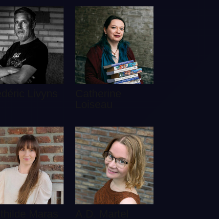
édéric Livyns
Catherine
Loiseau
thilde Maras
A.D. Martel