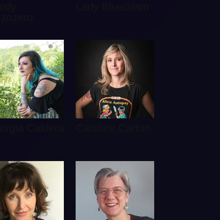
ndy
Lady BlueGlam
zzozero
orgia Caldera
Caroline Carton