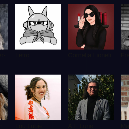
r-
Letro
Cornelia Lioneli
Fr
n
Lou Lubie
A.F Lune
Ma