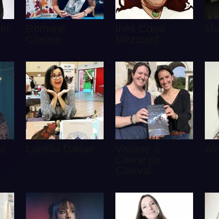
in
Romane
Inès Cœur
Ma
Clessie
Mezzoud
a
Laëtitia Danae
Viviane &
Al
Céline de
Clairval