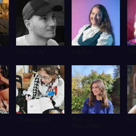
Ariel Holzl
Ielenna
Cla
Claire Krust
Pome L.
Ni
Desombre