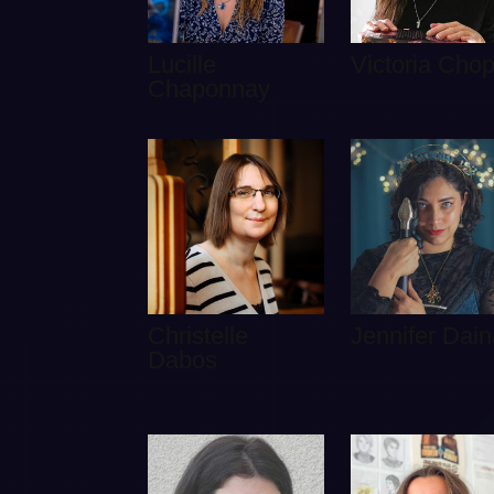
Lucille
Victoria Chop
Chaponnay
Christelle
Jennifer Dain
Dabos