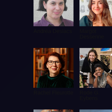
Andréa Deslacs
Margot
Dessenne
Rachel Fleurotte
Rode G.
Eybens