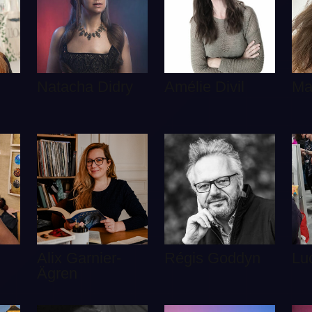
Natacha Didry
Amélie Divil
Ma
Alix Garnier-
Régis Goddyn
Lu
Ägren