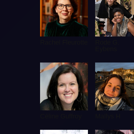
Rachel Fleurotte
Rode G.
Eybens
Céline Guffroy
Maïlys H