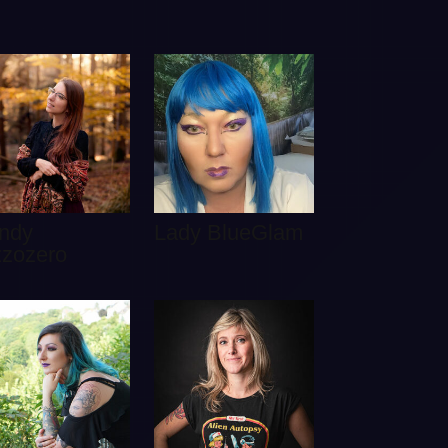
ndy
Lady BlueGlam
zzozero