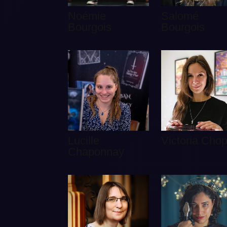
Noémie
Salomé
Bourgois
Bourgois
Lucille
Victoria Chop
Chaponnay