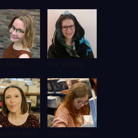
D. Martel
Eve Mattatia
scaline Nolot
Charlie Noxae