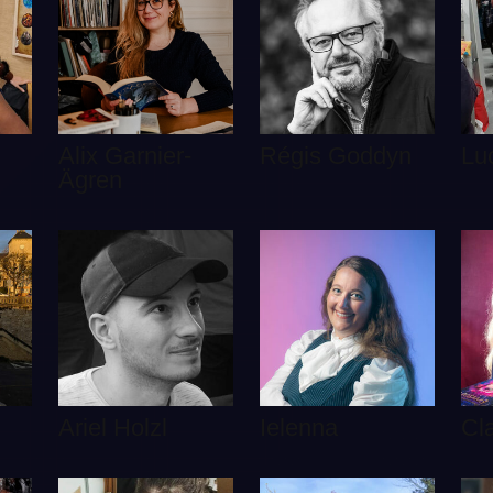
Alix Garnier-
Régis Goddyn
Lu
Ägren
Ariel Holzl
Ielenna
Cla