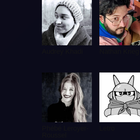
Audrey Khadi
Nathan Krieg
Phébé Leroyer-
Letro
Roussel