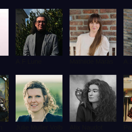
A.F Lune
Mathilde Maras
A.
n
Julie Muller Volb
Alix Naudot
Pa