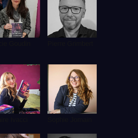
cie Goudin
Pierre Grimbert
ire Ivacci
Sophie Jomain