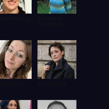
exiane de Lys
Camille de
Rougemont
rina Evans
Estelle Faye