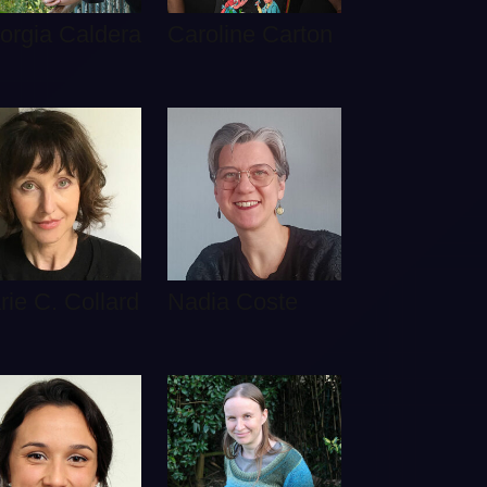
orgia Caldera
Caroline Carton
rie C. Collard
Nadia Coste