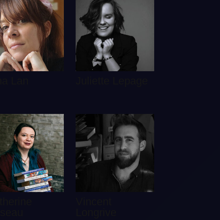
na Lan
Juliette Lepage
therine
Vincent
iseau
Longrive