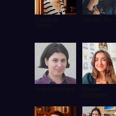
Christelle
Jennifer Dain
Dabos
Andréa Deslacs
Margot
Dessenne