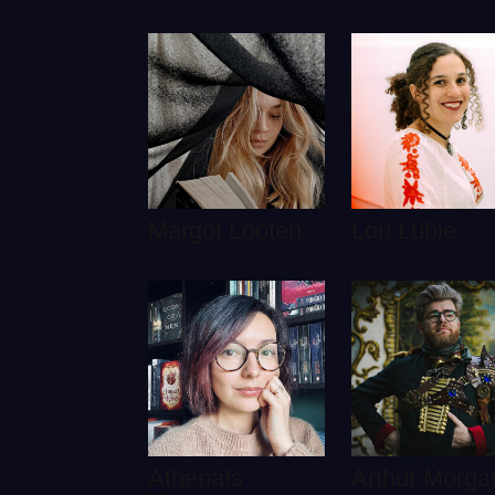
Margot Looten
Lou Lubie
Athénaïs
Arthur Morga