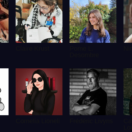
Claire Krust
Pome L.
Ni
Desombre
Cornelia Lioneli
Frédéric Livyns
Ca
Lo