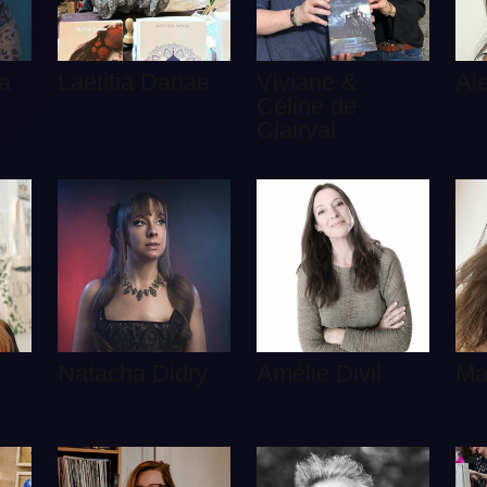
a
Laëtitia Danae
Viviane &
Al
Céline de
Clairval
Natacha Didry
Amélie Divil
Ma