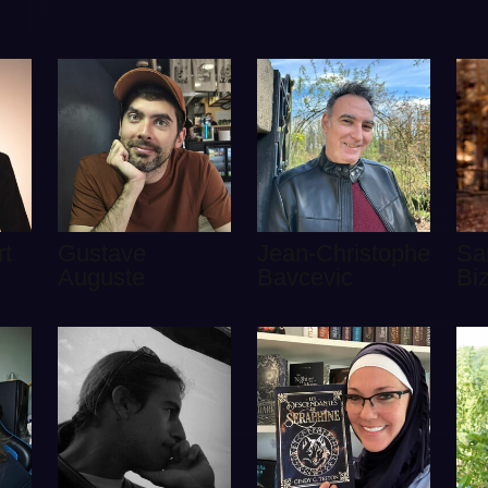
rt
Gustave
Jean-Christophe
Sa
Auguste
Bavcevic
Bi