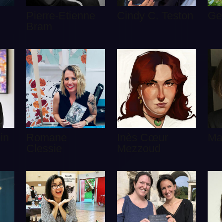
Pierre-Etienne
Cindy C. Teston
Ge
Bram
in
Romane
Inès Cœur
Ma
Clessie
Mezzoud