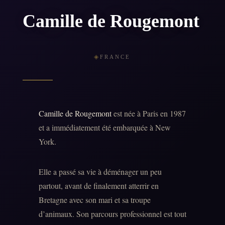
Camille de Rougemont
FRANCE
Camille de Rougemont
est née à Paris en 1987
et a immédiatement été embarquée à New
York.
Elle a passé sa vie à déménager un peu
partout, avant de finalement atterrir en
Bretagne avec son mari et sa troupe
d’animaux. Son parcours professionnel est tout