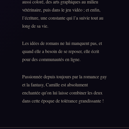
aussi coloré, des arts graphiques au milieu
vétérinaire, puis dans le jeu vidéo ; et enfin,
l’écriture, une constante qui l’a suivie tout au
long de sa vie.
Les idées de romans ne lui manquent pas, et
quand elle a besoin de se reposer, elle écrit
pour des communautés en ligne.
Passionnée depuis toujours par la romance gay
et la fantasy, Camille est absolument
enchantée qu’on lui laisse combiner les deux
dans cette époque de tolérance grandissante !