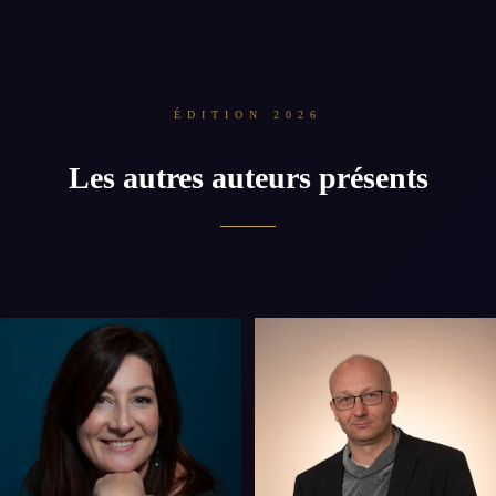
ÉDITION 2026
Les autres auteurs présents