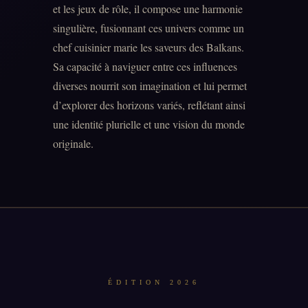
et les jeux de rôle, il compose une harmonie
singulière, fusionnant ces univers comme un
chef cuisinier marie les saveurs des Balkans.
Sa capacité à naviguer entre ces influences
diverses nourrit son imagination et lui permet
d’explorer des horizons variés, reflétant ainsi
une identité plurielle et une vision du monde
originale.
ÉDITION 2026