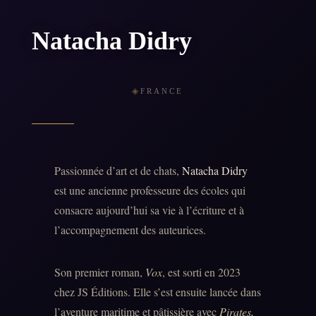
Natacha Didry
FRANCE
Passionnée d’art et de chats,
Natacha Didry
est une ancienne professeure des écoles qui
consacre aujourd’hui sa vie à l’écriture et à
l’accompagnement des auteurices.
Son premier roman,
Vox
, est sorti en 2023
chez JS Éditions. Elle s’est ensuite lancée dans
l’aventure maritime et pâtissière avec
Pirates,