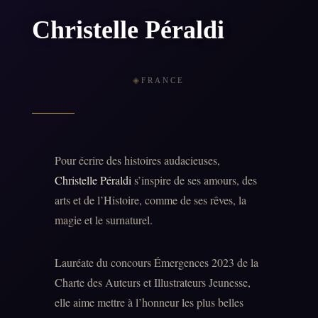
Christelle Péraldi
FRANCE
Pour écrire des histoires audacieuses,
Christelle Péraldi
s’inspire de ses amours, des
arts et de l’Histoire, comme de ses rêves, la
magie et le surnaturel.
Lauréate du concours Émergences 2023 de la
Charte des Auteurs et Illustrateurs Jeunesse,
elle aime mettre à l’honneur les plus belles