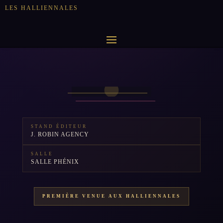
LES HALLIENNALES
STAND ÉDITEUR
J. ROBIN AGENCY
SALLE
SALLE PHÉNIX
PREMIÈRE VENUE AUX HALLIENNALES