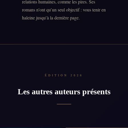
relations humaines, comme les pires. Ses
romans n’ont qu’un seul objectif : vous tenir en
haleine jusqu’à la dernière page.
ÉDITION 2026
Les autres auteurs présents