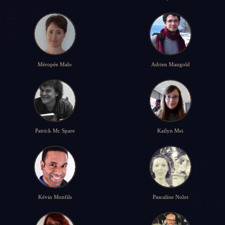
Méropée Malo
Adrien Mangold
Patrick Mc Spare
Kailyn Mei
Kévin Monfils
Pascaline Nolot