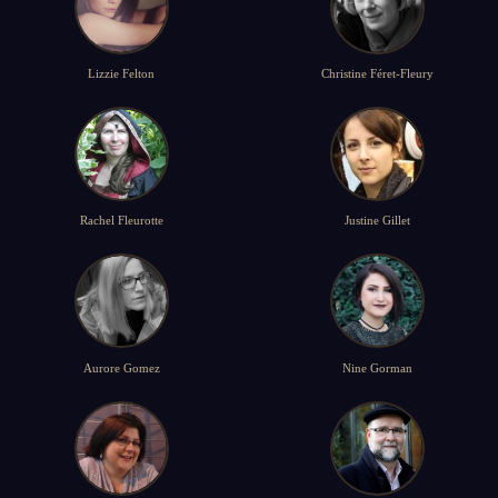
Lizzie Felton
Christine Féret-Fleury
Rachel Fleurotte
Justine Gillet
Aurore Gomez
Nine Gorman