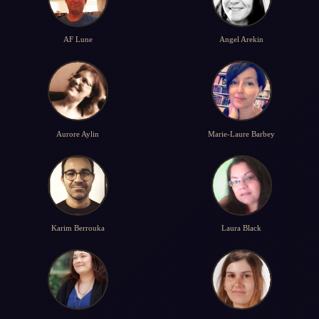
AF Lune
Angel Arekin
Aurore Aylin
Marie-Laure Barbey
Karim Berrouka
Laura Black