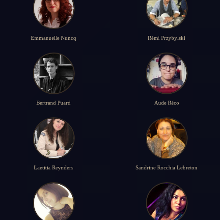
Emmanuelle Nuncq
Rémi Przybylski
Bertrand Puard
Aude Réco
Laetitia Reynders
Sandrine Rocchia Lebreton