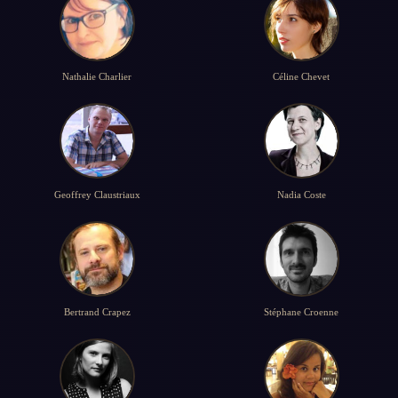
Nathalie Charlier
Céline Chevet
Geoffrey Claustriaux
Nadia Coste
Bertrand Crapez
Stéphane Croenne