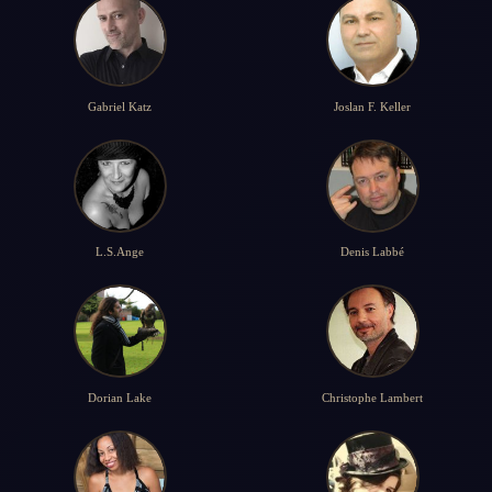
Gabriel Katz
Joslan F. Keller
L.S.Ange
Denis Labbé
Dorian Lake
Christophe Lambert