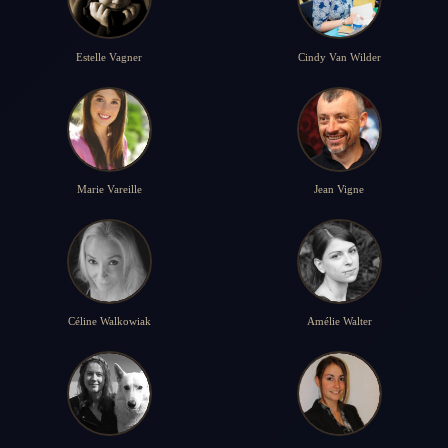
Estelle Vagner
Cindy Van Wilder
Marie Vareille
Jean Vigne
Céline Walkowiak
Amélie Walter