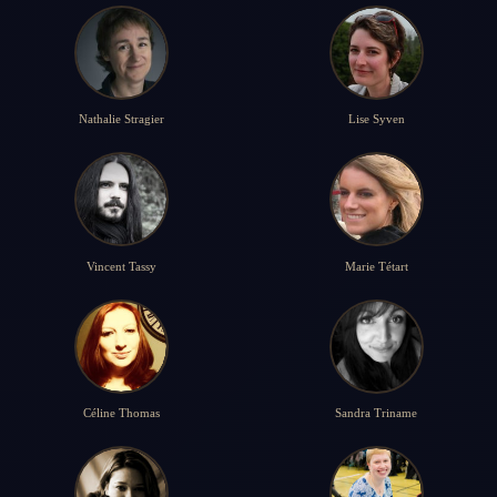
Nathalie Stragier
Lise Syven
Vincent Tassy
Marie Tétart
Céline Thomas
Sandra Triname