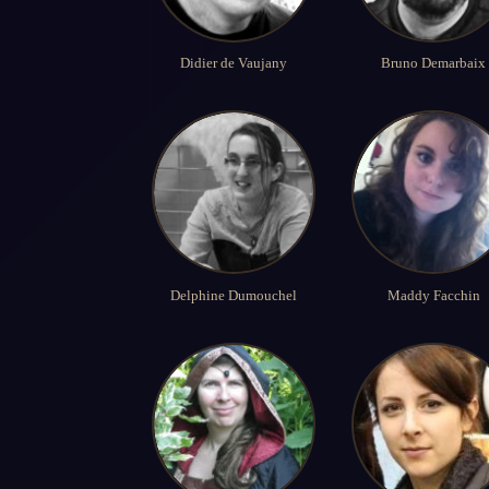
Didier de Vaujany
Bruno Demarbaix
Delphine Dumouchel
Maddy Facchin