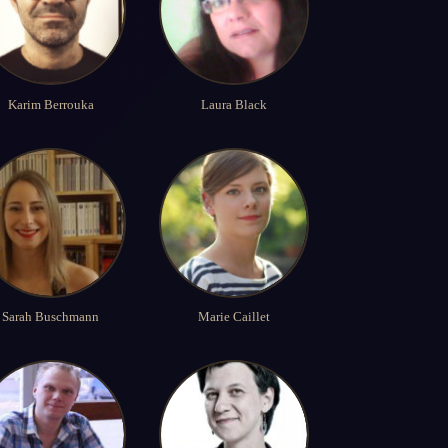
Karim Berrouka
Laura Black
Sarah Buschmann
Marie Caillet