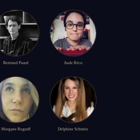
Bertrand Puard
Aude Réco
Morgane Rugraff
Delphine Schmitz