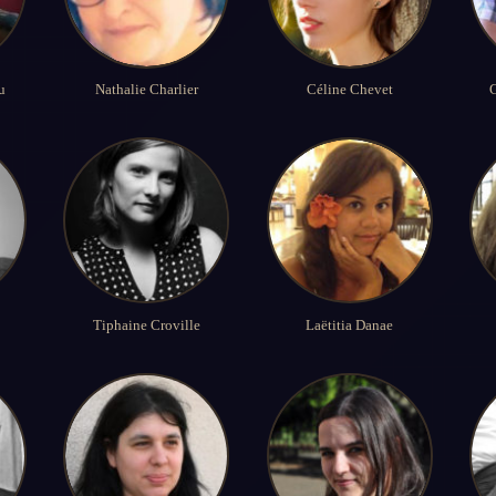
u
Nathalie Charlier
Céline Chevet
G
Tiphaine Croville
Laëtitia Danae