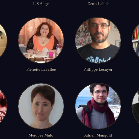
L.S.Ange
Denis Labbé
Pierrette Lavallée
Philippe Lecuyer
Méropée Malo
Adrien Mangold