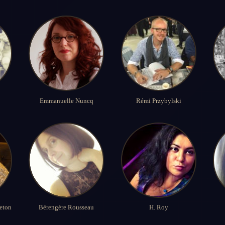
Emmanuelle Nuncq
Rémi Przybylski
eton
Bérengère Rousseau
H. Roy