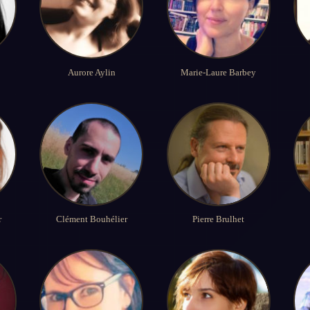
Aurore Aylin
Marie-Laure Barbey
r
Clément Bouhélier
Pierre Brulhet