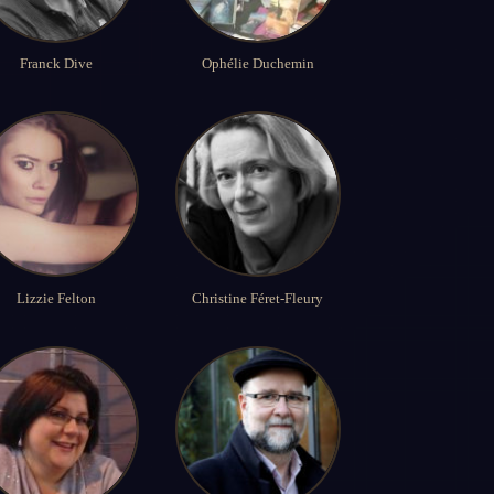
Franck Dive
Ophélie Duchemin
Lizzie Felton
Christine Féret-Fleury