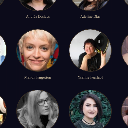
Andréa Deslacs
Adeline Dias
Manon Fargetton
Ysaline Fearfaol