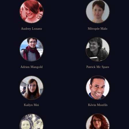
Audrey Lozano
Méropée Malo
Adrien Mangold
Patrick Mc Spare
Kailyn Mei
Kévin Monfils