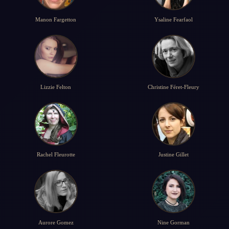
Manon Fargetton
Ysaline Fearfaol
Lizzie Felton
Christine Féret-Fleury
Rachel Fleurotte
Justine Gillet
Aurore Gomez
Nine Gorman