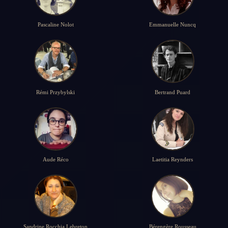
Pascaline Nolot
Emmanuelle Nuncq
Rémi Przybylski
Bertrand Puard
Aude Réco
Laetitia Reynders
Sandrine Rocchia Lebreton
Bérengère Rousseau