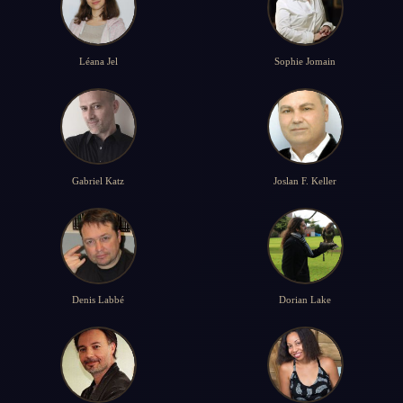
Léana Jel
Sophie Jomain
Gabriel Katz
Joslan F. Keller
Denis Labbé
Dorian Lake