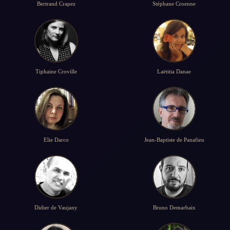
Bertrand Crapez
Stéphane Croenne
Tiphaine Croville
Laëtitia Danae
Elie Darco
Jean-Baptiste de Panafieu
Didier de Vaujany
Bruno Demarbaix