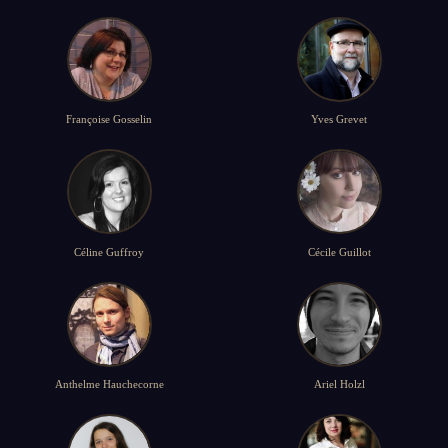
Françoise Gosselin
Yves Grevet
Céline Guffroy
Cécile Guillot
Anthelme Hauchecorne
Ariel Holzl