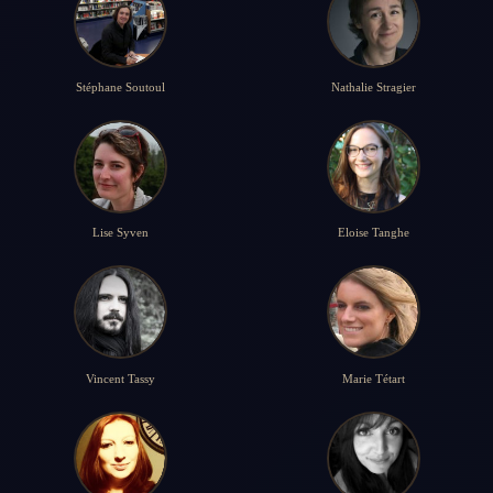
Stéphane Soutoul
Nathalie Stragier
Lise Syven
Eloise Tanghe
Vincent Tassy
Marie Tétart