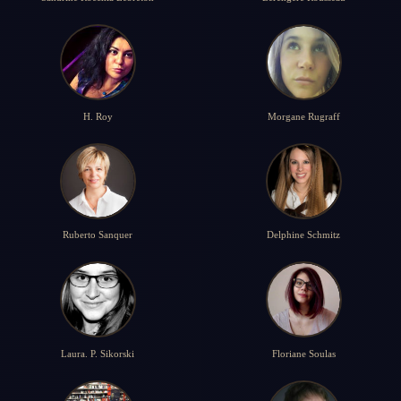
H. Roy
Morgane Rugraff
Ruberto Sanquer
Delphine Schmitz
Laura. P. Sikorski
Floriane Soulas