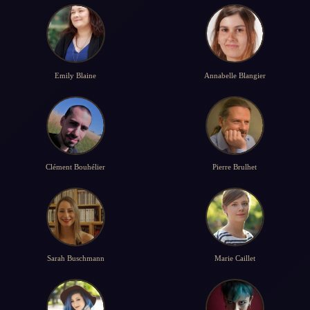
Emily Blaine
Annabelle Blangier
Clément Bouhélier
Pierre Brulhet
Sarah Buschmann
Marie Caillet