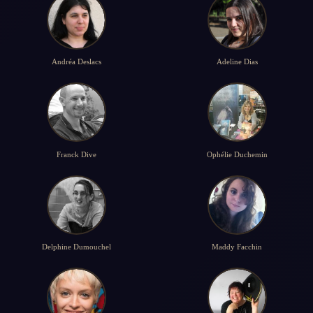
Andréa Deslacs
Adeline Dias
Franck Dive
Ophélie Duchemin
Delphine Dumouchel
Maddy Facchin