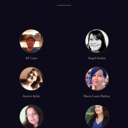
AF Lune
Angel Arekin
Aurore Aylin
Marie-Laure Barbey