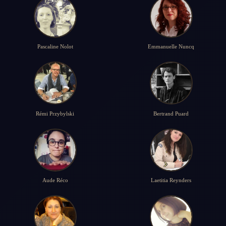
Pascaline Nolot
Emmanuelle Nuncq
Rémi Przybylski
Bertrand Puard
Aude Réco
Laetitia Reynders