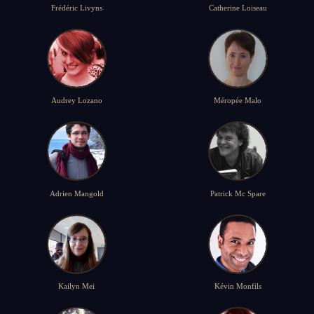
Frédéric Livyns
Catherine Loiseau
Audrey Lozano
Méropée Malo
Adrien Mangold
Patrick Mc Spare
Kailyn Mei
Kévin Monfils