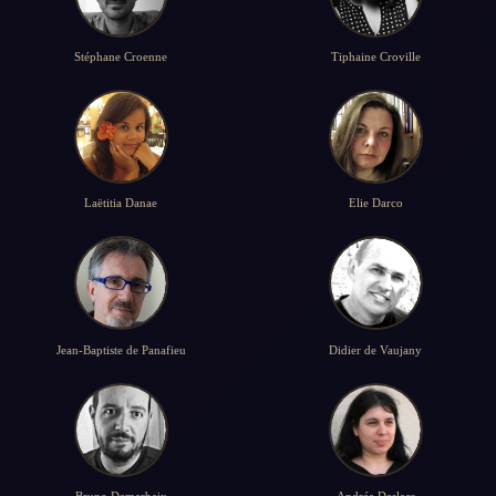
Stéphane Croenne
Tiphaine Croville
Laëtitia Danae
Elie Darco
Jean-Baptiste de Panafieu
Didier de Vaujany