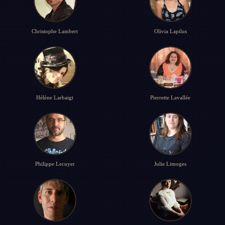
Christophe Lambert
Olivia Lapilus
Hélène Larbaigt
Pierrette Lavallée
Philippe Lecuyer
Julie Limoges