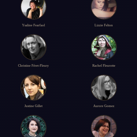
Ysaline Fearfaol
Lizzie Felton
Christine Féret-Fleury
Rachel Fleurotte
Justine Gillet
Aurore Gomez