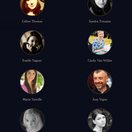
Céline Thomas
Sandra Triname
Estelle Vagner
Cindy Van Wilder
Marie Vareille
Jean Vigne