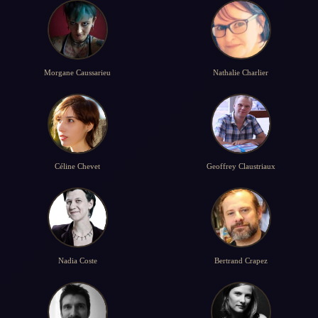
Morgane Caussarieu
Nathalie Charlier
Céline Chevet
Geoffrey Claustriaux
Nadia Coste
Bertrand Crapez