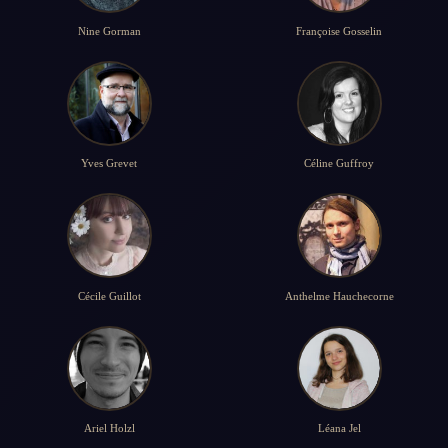
Nine Gorman
Françoise Gosselin
Yves Grevet
Céline Guffroy
Cécile Guillot
Anthelme Hauchecorne
Ariel Holzl
Léana Jel