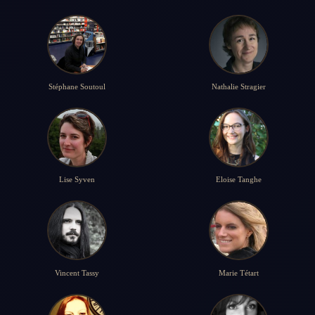
Stéphane Soutoul
Nathalie Stragier
Lise Syven
Eloise Tanghe
Vincent Tassy
Marie Tétart