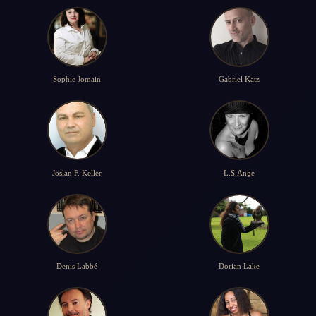
Sophie Jomain
Gabriel Katz
Joslan F. Keller
L.S.Ange
Denis Labbé
Dorian Lake