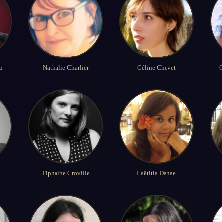
u
Nathalie Charlier
Céline Chevet
G
Tiphaine Croville
Laëtitia Danae