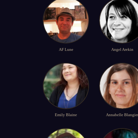
AF Lune
Angel Arekin
Emily Blaine
Annabelle Blangie