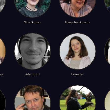
Nine Gorman
Françoise Gosselin
ne
Ariel Holzl
Léana Jel