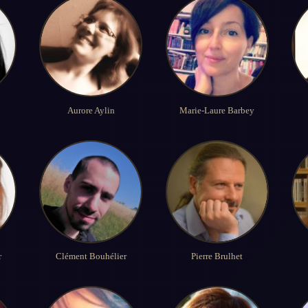
Aurore Aylin
Marie-Laure Barbey
r
Clément Bouhélier
Pierre Brulhet