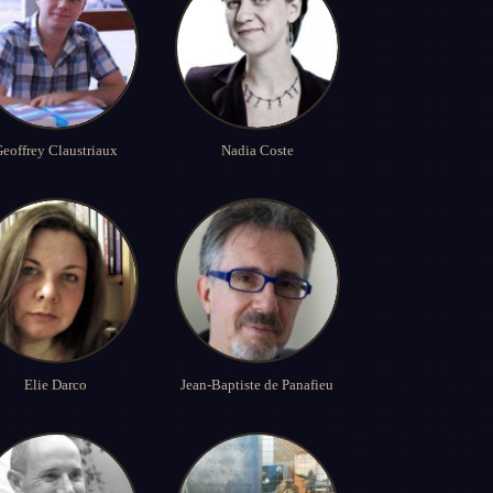
eoffrey Claustriaux
Nadia Coste
Elie Darco
Jean-Baptiste de Panafieu