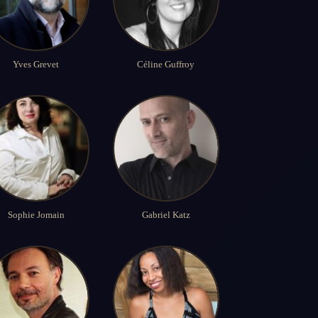
Yves Grevet
Céline Guffroy
Sophie Jomain
Gabriel Katz