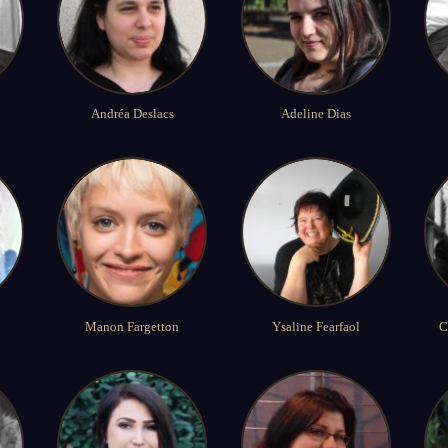
Andréa Deslacs
Adeline Dias
Manon Fargetton
Ysaline Fearfaol
C