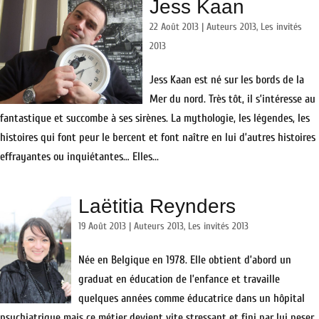
Jess Kaan
22 Août 2013
|
Auteurs 2013
,
Les invités
2013
Jess Kaan est né sur les bords de la
Mer du nord. Très tôt, il s’intéresse au
fantastique et succombe à ses sirènes. La mythologie, les légendes, les
histoires qui font peur le bercent et font naître en lui d’autres histoires
effrayantes ou inquiétantes… Elles...
Laëtitia Reynders
19 Août 2013
|
Auteurs 2013
,
Les invités 2013
Née en Belgique en 1978. Elle obtient d’abord un
graduat en éducation de l’enfance et travaille
quelques années comme éducatrice dans un hôpital
psychiatrique mais ce métier devient vite stressant et fini par lui peser.