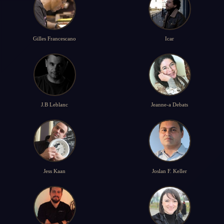
Gilles Francescano
Icar
J.B Leblanc
Jeanne-a Debats
Jess Kaan
Joslan F. Keller