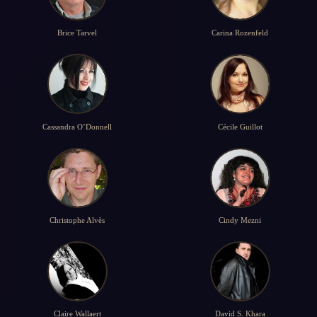
Brice Tarvel
Carina Rozenfeld
Cassandra O’Donnell
Cécile Guillot
Christophe Alvès
Cindy Mezni
Claire Wallaert
David S. Khara