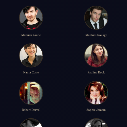
Mathieu Guibé
Matthias Rouage
Nadia Coste
Pauline Bock
Robert Darvel
Sophie Jomain