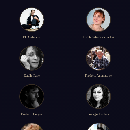
Eli Anderson
Emilie Witwicki-Barbet
Estelle Faye
Frédéric Anarratone
Frédéric Livyns
Georgia Caldera