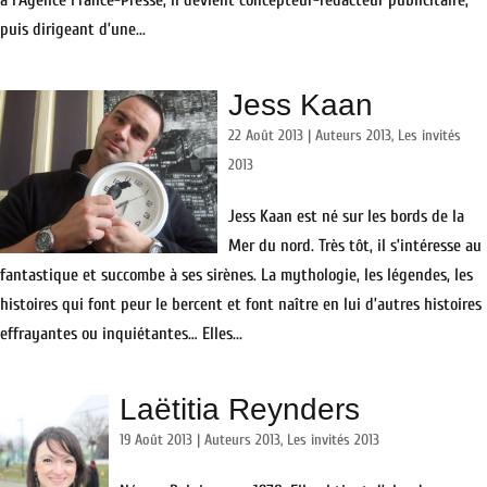
à l’Agence France-Presse, il devient concepteur-rédacteur publicitaire,
puis dirigeant d’une...
Jess Kaan
22 Août 2013
|
Auteurs 2013
,
Les invités
2013
Jess Kaan est né sur les bords de la
Mer du nord. Très tôt, il s’intéresse au
fantastique et succombe à ses sirènes. La mythologie, les légendes, les
histoires qui font peur le bercent et font naître en lui d’autres histoires
effrayantes ou inquiétantes… Elles...
Laëtitia Reynders
19 Août 2013
|
Auteurs 2013
,
Les invités 2013