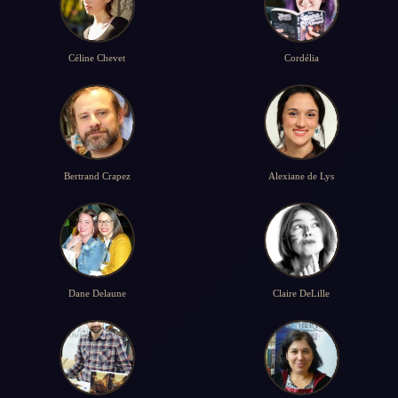
Céline Chevet
Cordélia
Bertrand Crapez
Alexiane de Lys
Dane Delaune
Claire DeLille