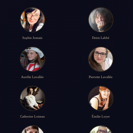
Sophie Jomain
Denis Labbé
Aurélie Lavallée
Pierrette Lavallée
Catherine Loiseau
Émilie Loyer