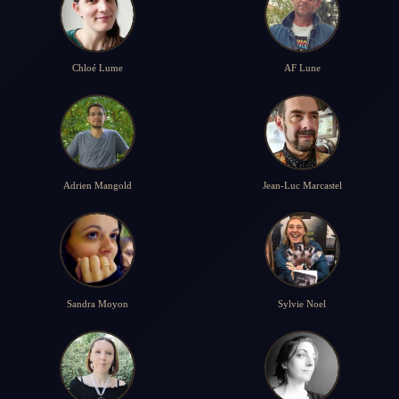
Chloé Lume
AF Lune
Adrien Mangold
Jean-Luc Marcastel
Sandra Moyon
Sylvie Noel