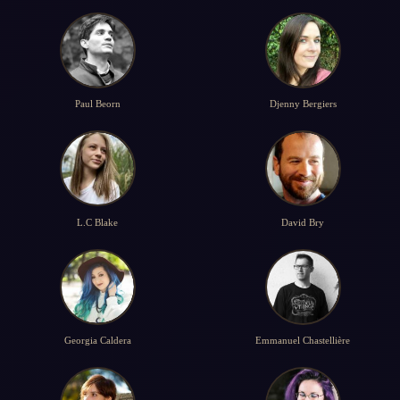
Paul Beorn
Djenny Bergiers
L.C Blake
David Bry
Georgia Caldera
Emmanuel Chastellière