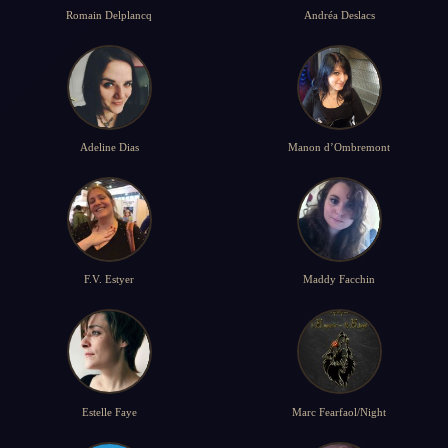
Romain Delplancq
Andréa Deslacs
Adeline Dias
Manon d’Ombremont
F.V. Estyer
Maddy Facchin
Estelle Faye
Marc Fearfaol/Night