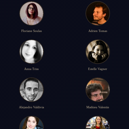
Floriane Soulas
Adrien Tomas
Anna Triss
Estelle Vagner
Alejandro Valdivia
Mathieu Valentin