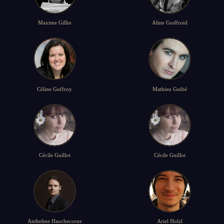
Maxime Gillio
Aline Godfroid
Céline Guffroy
Mathieu Guibé
Cécile Guillot
Cécile Guillot
Anthelme Hauchecorne
Ariel Holzl