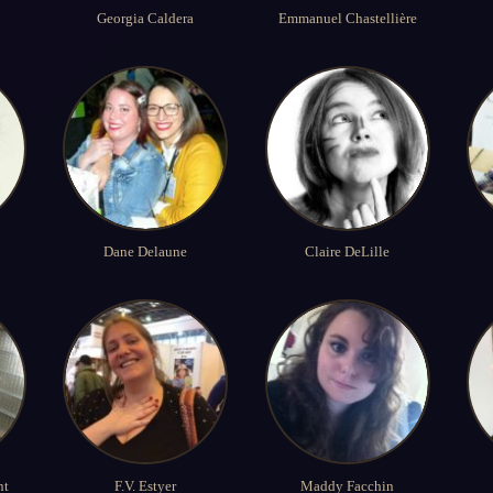
Georgia Caldera
Emmanuel Chastellière
Dane Delaune
Claire DeLille
nt
F.V. Estyer
Maddy Facchin