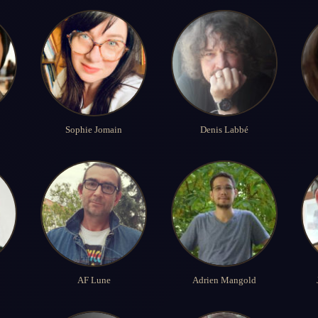
Sophie Jomain
Denis Labbé
AF Lune
Adrien Mangold