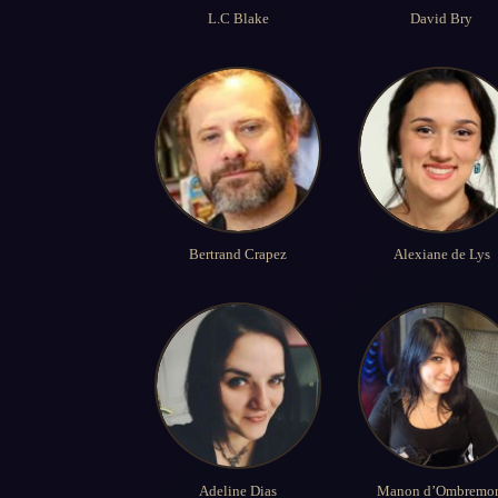
L.C Blake
David Bry
Bertrand Crapez
Alexiane de Lys
Adeline Dias
Manon d’Ombremo