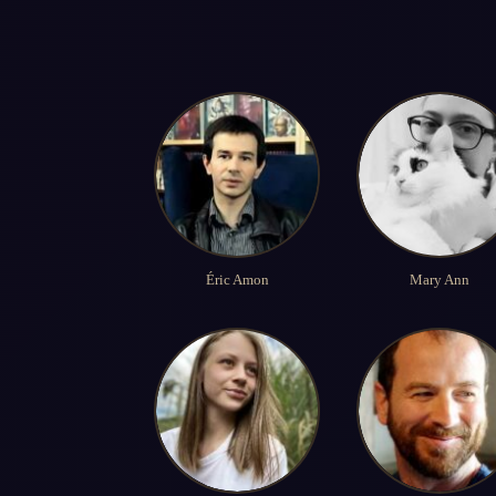
Éric Amon
Mary Ann