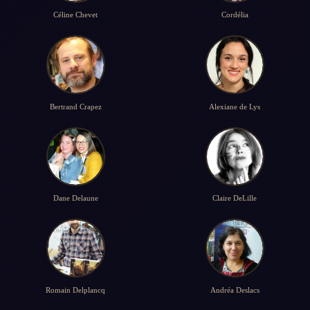
Céline Chevet
Cordélia
Bertrand Crapez
Alexiane de Lys
Dane Delaune
Claire DeLille
Romain Delplancq
Andréa Deslacs