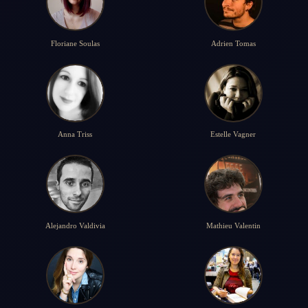
Floriane Soulas
Adrien Tomas
Anna Triss
Estelle Vagner
Alejandro Valdivia
Mathieu Valentin