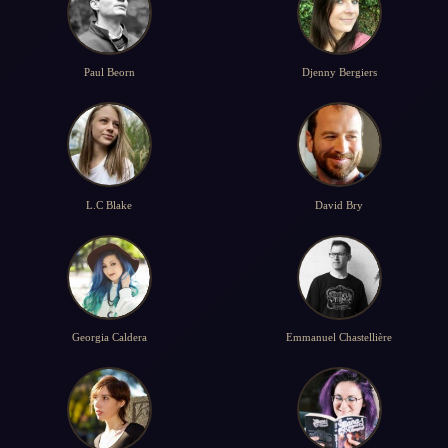
Paul Beorn
Djenny Bergiers
L.C Blake
David Bry
Georgia Caldera
Emmanuel Chastellière