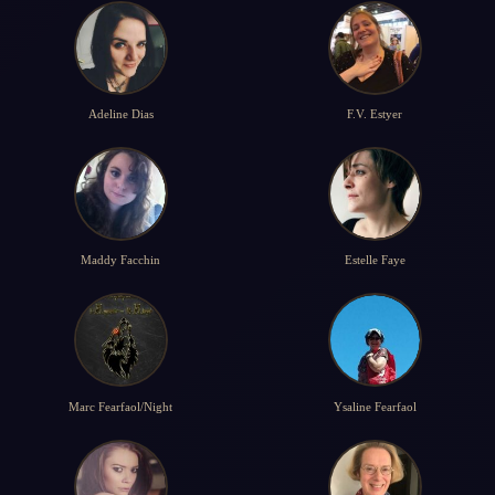
Adeline Dias
F.V. Estyer
Maddy Facchin
Estelle Faye
Marc Fearfaol/Night
Ysaline Fearfaol