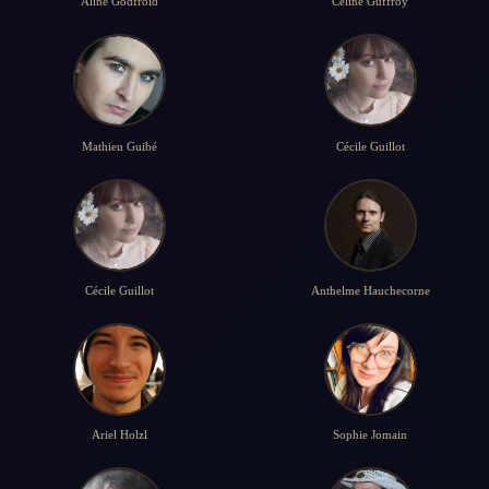
Aline Godfroid
Céline Guffroy
Mathieu Guibé
Cécile Guillot
Cécile Guillot
Anthelme Hauchecorne
Ariel Holzl
Sophie Jomain