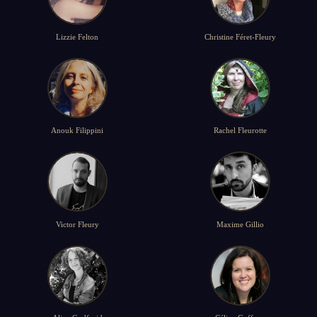
Lizzie Felton
Christine Féret-Fleury
Anouk Filippini
Rachel Fleurotte
Victor Fleury
Maxime Gillio