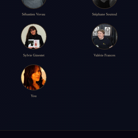
Sébastien Vovau
Stéphane Soutoul
Sylvie Ginestet
Valérie Frances
You