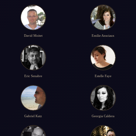
David Moitet
Emilie Ansciaux
Eric Senabre
Estelle Faye
Gabriel Katz
Georgia Caldera