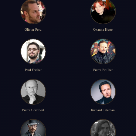
Olivier Peru
Oxanna Hope
Paul Frichet
Pierre Brulhet
Pierre Grimbert
Richard Taleman