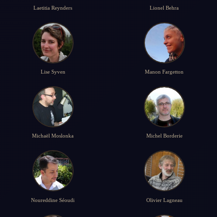
Laetitia Reynders
Lionel Behra
Lise Syven
Manon Fargetton
Michaël Moslonka
Michel Borderie
Noureddine Séoudi
Olivier Lagneau