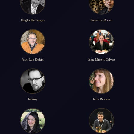
Hughs Heffragus
Jean-Luc Bizien
Jean-Luc Duhin
Jean-Michel Calvez
Jérémy
Julie Ricossé