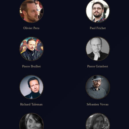
Olivier Peru
Paul Frichet
Pierre Brulhet
Pierre Grimbert
Richard Taleman
Sébastien Vovau