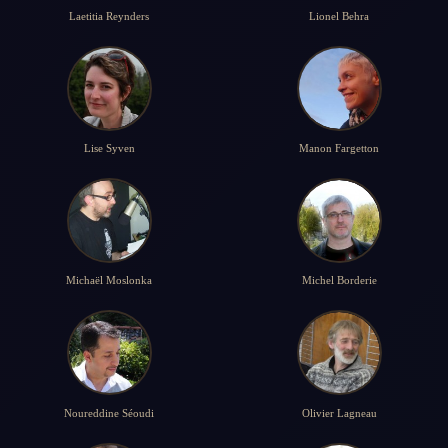
Laetitia Reynders
Lionel Behra
Lise Syven
Manon Fargetton
Michaël Moslonka
Michel Borderie
Noureddine Séoudi
Olivier Lagneau