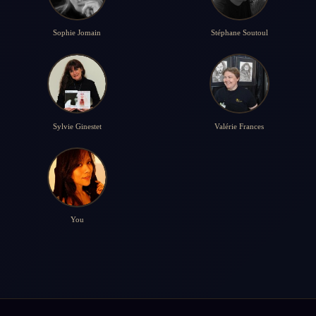
Sophie Jomain
Stéphane Soutoul
Sylvie Ginestet
Valérie Frances
You