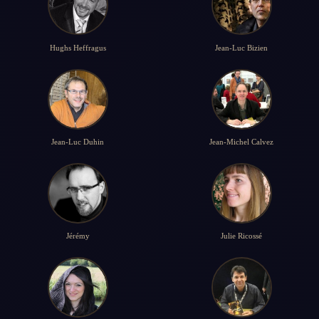
Hughs Heffragus
Jean-Luc Bizien
Jean-Luc Duhin
Jean-Michel Calvez
Jérémy
Julie Ricossé