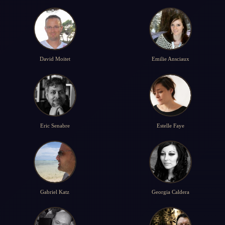
David Moitet
Emilie Ansciaux
Eric Senabre
Estelle Faye
Gabriel Katz
Georgia Caldera