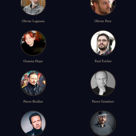
Olivier Lagneau
Olivier Peru
Oxanna Hope
Paul Frichet
Pierre Brulhet
Pierre Grimbert