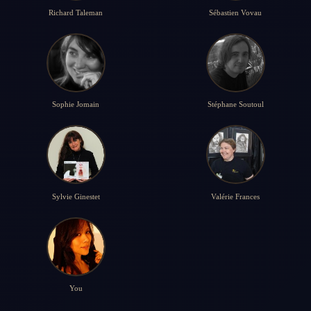
Richard Taleman
Sébastien Vovau
Sophie Jomain
Stéphane Soutoul
Sylvie Ginestet
Valérie Frances
You