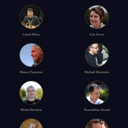
Lionel Behra
Lise Syven
Manon Fargetton
Michaël Moslonka
Michel Borderie
Noureddine Séoudi