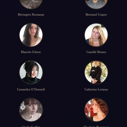
Bérengère Rousseau
Bertrand Crapez
Blanche Edenn
Camille Brissot
Cassandra O’Donnell
Catherine Loiseau
Cécile Guillot
Charlotte Bousquet