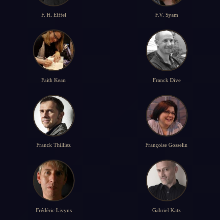
F. H. Eiffel
F.V. Syam
Faith Kean
Franck Dive
Franck Thilliez
Françoise Gosselin
Frédéric Livyns
Gabriel Katz