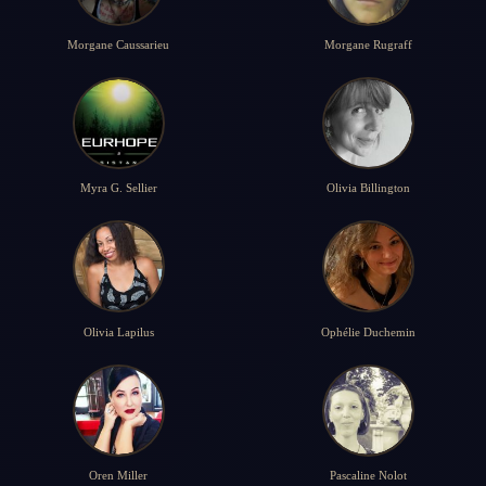
Morgane Caussarieu
Morgane Rugraff
Myra G. Sellier
Olivia Billington
Olivia Lapilus
Ophélie Duchemin
Oren Miller
Pascaline Nolot