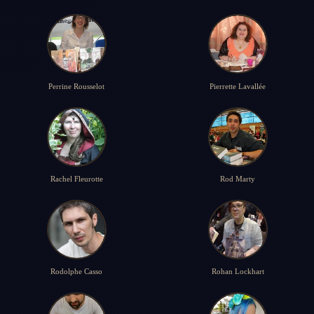
Perrine Rousselot
Pierrette Lavallée
Rachel Fleurotte
Rod Marty
Rodolphe Casso
Rohan Lockhart