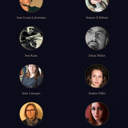
Jean-Louis Lafontaine
Jeanne-A Debats
Jess Kaan
Johan Heliot
Julie Limoges
Justine Gillet