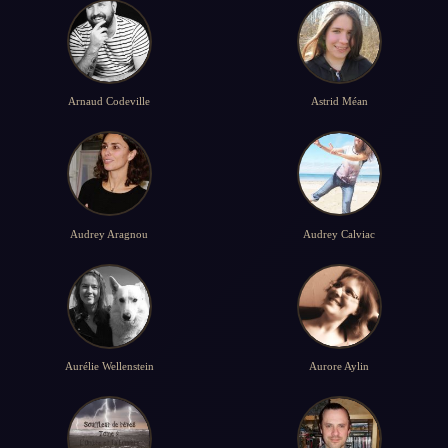
Arnaud Codeville
Astrid Méan
Audrey Aragnou
Audrey Calviac
Aurélie Wellenstein
Aurore Aylin