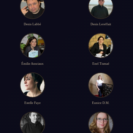
Denis Labbé
Denis Lereffait
Émilie Ansciaux
Enel Tismaé
Estelle Faye
Eunice D.M.