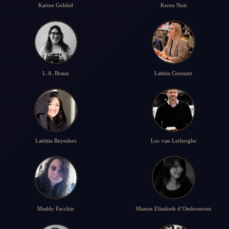
Karine Gobled
Keren Nott
L.A. Braun
Lætitia Constant
Laëtitia Reynders
Luc van Lerberghe
Maddy Facchin
Manon Elisabeth d’Ombremont