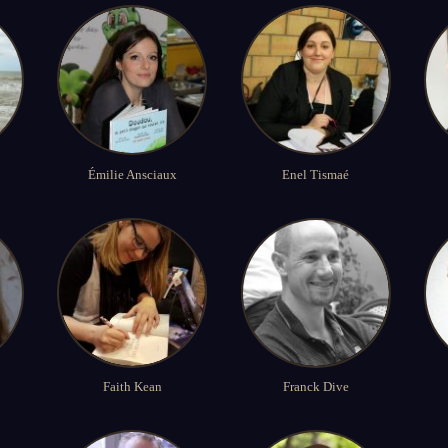
Émilie Ansciaux
Enel Tismaé
Faith Kean
Franck Dive