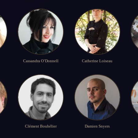
Cassandra O’Donnell
Catherine Loiseau
Clément Bouhélier
Damien Snyers