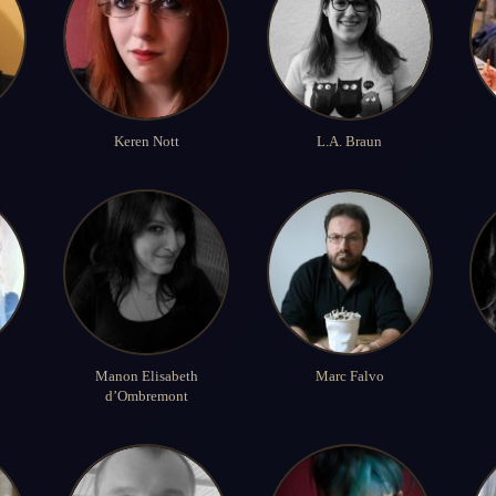
Keren Nott
L.A. Braun
Manon Elisabeth
Marc Falvo
d’Ombremont