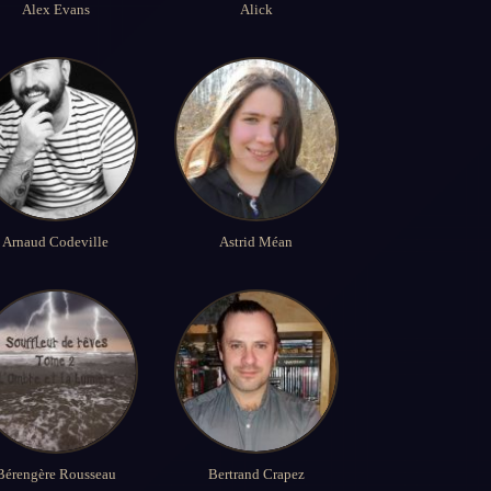
Alex Evans
Alick
Arnaud Codeville
Astrid Méan
Bérengère Rousseau
Bertrand Crapez