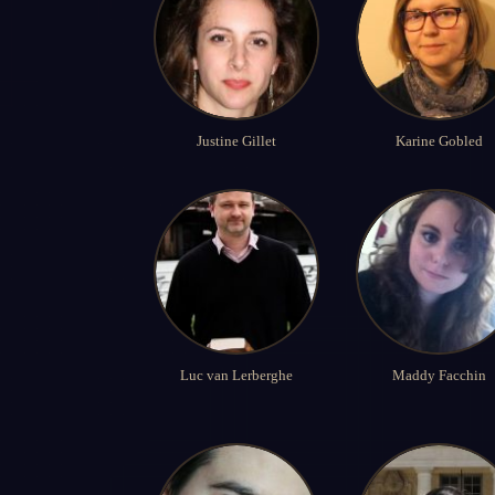
Justine Gillet
Karine Gobled
Luc van Lerberghe
Maddy Facchin