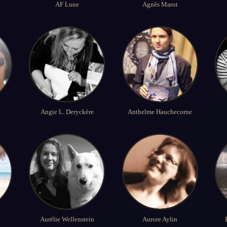
AF Lune
Agnès Marot
Angie L. Deryckère
Anthelme Hauchecorne
Aurélie Wellenstein
Aurore Aylin