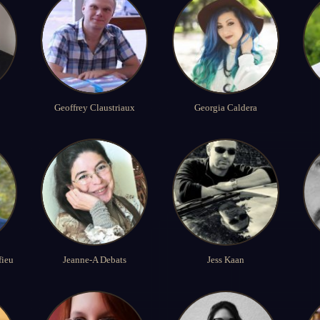
Geoffrey Claustriaux
Georgia Caldera
fieu
Jeanne-A Debats
Jess Kaan