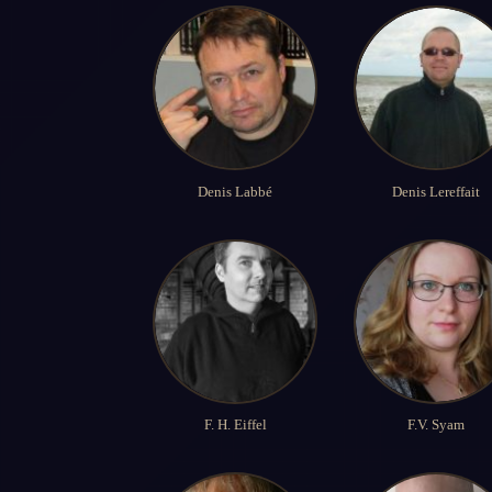
Denis Labbé
Denis Lereffait
F. H. Eiffel
F.V. Syam