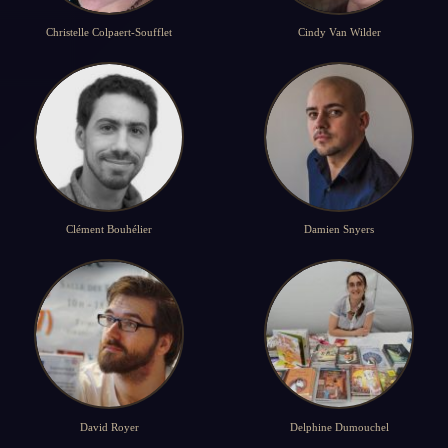
Christelle Colpaert-Soufflet
Cindy Van Wilder
Clément Bouhélier
Damien Snyers
David Royer
Delphine Dumouchel