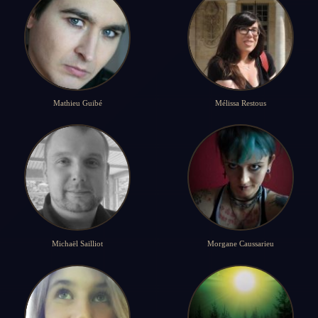
Mathieu Guibé
Mélissa Restous
Michaël Sailliot
Morgane Caussarieu