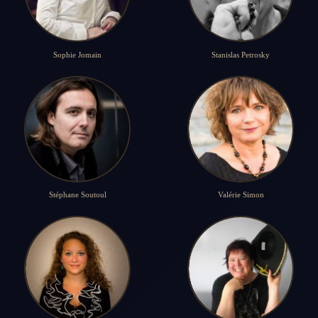
Sophie Jomain
Stanislas Petrosky
Stéphane Soutoul
Valérie Simon