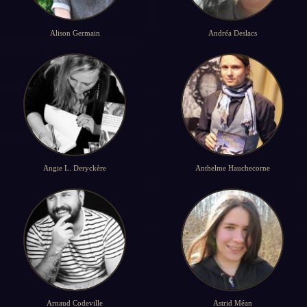
Alison Germain
Andréa Deslacs
Angie L. Deryckère
Anthelme Hauchecorne
Arnaud Codeville
Astrid Méan