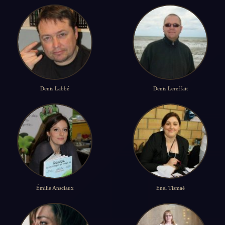
Denis Labbé
Denis Lereffait
Émilie Ansciaux
Enel Tismaé