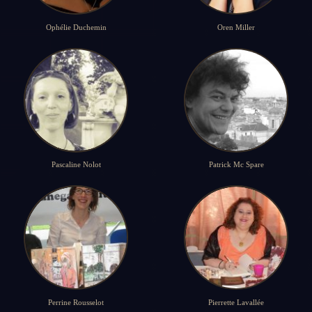
Ophélie Duchemin
Oren Miller
Pascaline Nolot
Patrick Mc Spare
Perrine Rousselot
Pierrette Lavallée