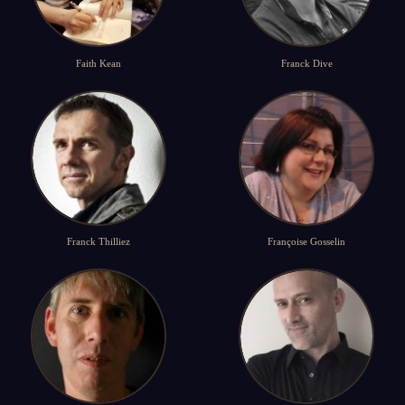
Faith Kean
Franck Dive
Franck Thilliez
Françoise Gosselin