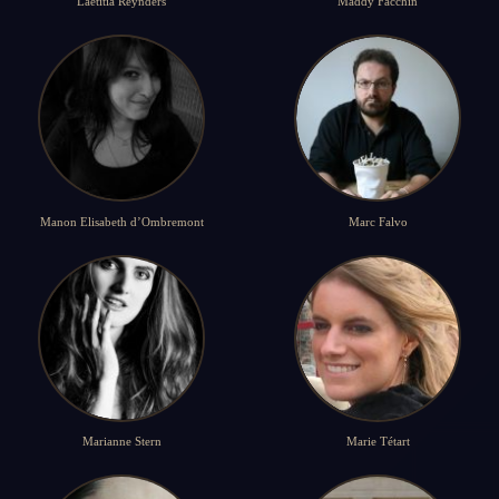
Laëtitia Reynders
Maddy Facchin
Manon Elisabeth d’Ombremont
Marc Falvo
Marianne Stern
Marie Tétart