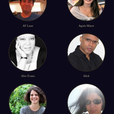
AF Lune
Agnès Marot
Alex Evans
Alick