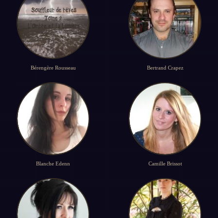
Bérengère Rousseau
Bertrand Crapez
Blanche Edenn
Camille Brissot