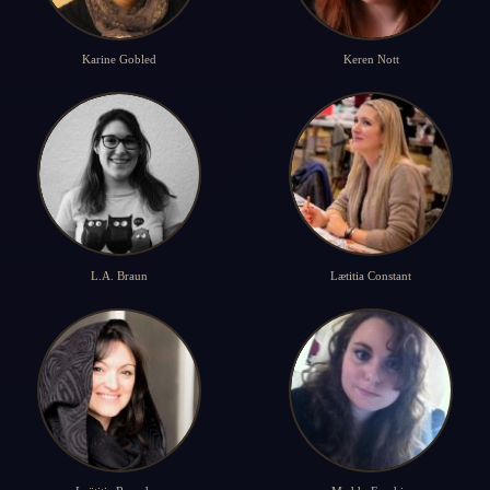
Karine Gobled
Keren Nott
L.A. Braun
Lætitia Constant