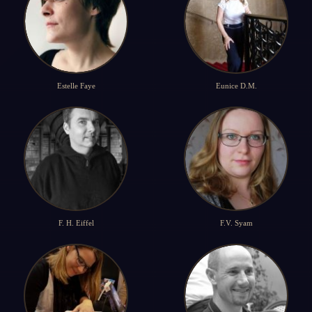
Estelle Faye
Eunice D.M.
F. H. Eiffel
F.V. Syam