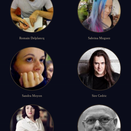
Romain Delplancq
Sabrina Moguez
Sandra Moyon
Sire Cedric