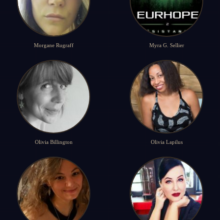
Morgane Rugraff
Myra G. Sellier
Olivia Billington
Olivia Lapilus