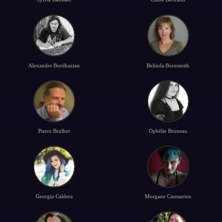
Alexandre Bordkazian
Belinda Bornsmith
Pierre Brulhet
Ophélie Bruneau
Georgia Caldera
Morgane Caussarieu