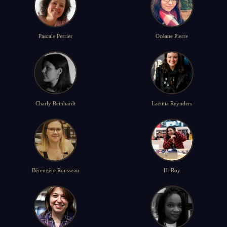
Pascale Perrier
Océane Pierre
Charly Reinhardt
Laëtitia Reynders
Bérengère Rousseau
H. Roy