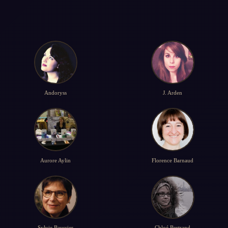
Andoryss
J. Arden
Aurore Aylin
Florence Barnaud
Sylvie Baussier
Chloé Bertrand