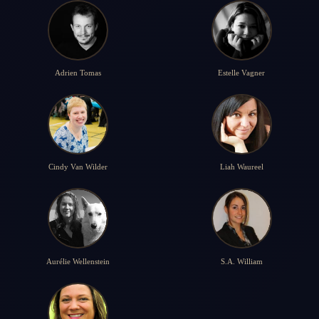
Adrien Tomas
Estelle Vagner
Cindy Van Wilder
Liah Waureel
Aurélie Wellenstein
S.A. William