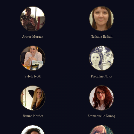
Arthur Morgan
Nathalie Badiali
Sylvie Noël
Pascaline Nolot
Bettina Nordet
Emmanuelle Nuncq