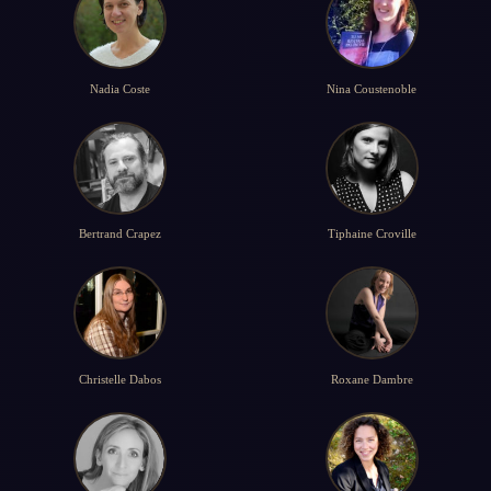
Nadia Coste
Nina Coustenoble
Bertrand Crapez
Tiphaine Croville
Christelle Dabos
Roxane Dambre