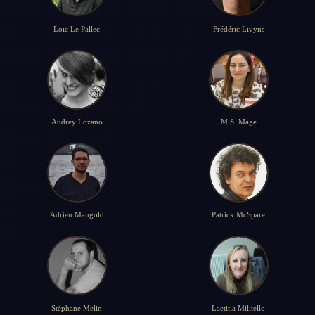
Loïc Le Pallec
Frédéric Livyns
Audrey Lozano
M.S. Mage
Adrien Mangold
Patrick McSpare
Stéphane Melin
Laetitia Militello