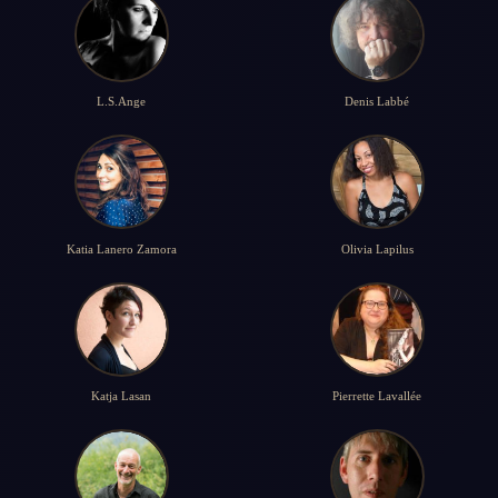
L.S.Ange
Denis Labbé
Katia Lanero Zamora
Olivia Lapilus
Katja Lasan
Pierrette Lavallée