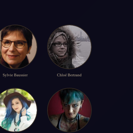
Sylvie Baussier
Chloé Bertrand