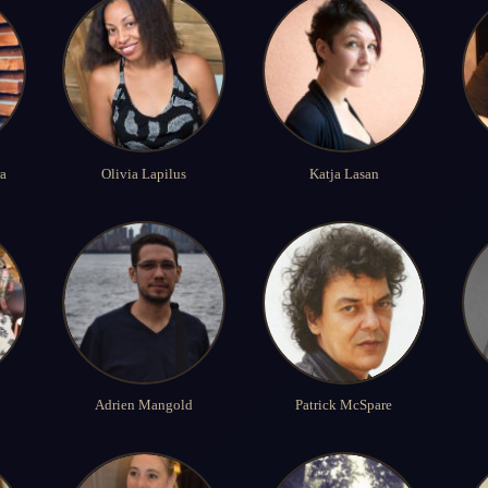
ra
Olivia Lapilus
Katja Lasan
Adrien Mangold
Patrick McSpare