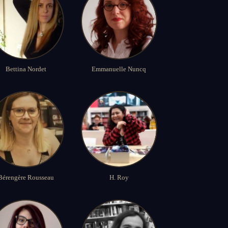
Bettina Nordet
Emmanuelle Nuncq
Bérengère Rousseau
H. Roy