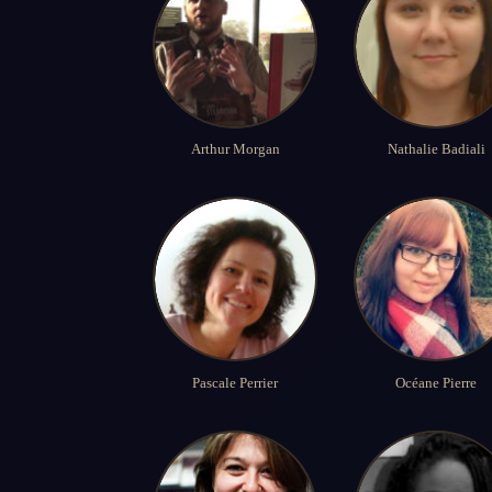
Arthur Morgan
Nathalie Badiali
Pascale Perrier
Océane Pierre