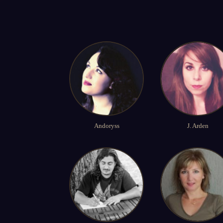
Andoryss
J. Arden