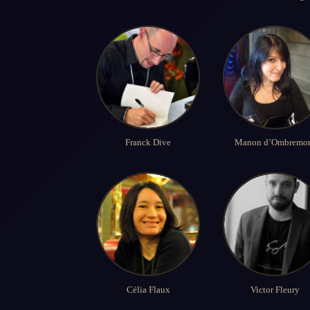
Franck Dive
Manon d’Ombremo
Célia Flaux
Victor Fleury