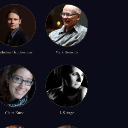
thelme Hauchecorne
Mark Henwick
Claire Krust
L.S.Ange