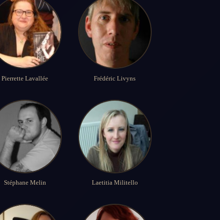
Pierrette Lavallée
Frédéric Livyns
Stéphane Melin
Laetitia Militello