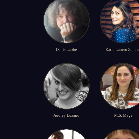
Denis Labbé
Katia Lanero Zamo
Audrey Lozano
M.S. Mage