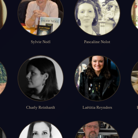
Sylvie Noël
Pascaline Nolot
Charly Reinhardt
Laëtitia Reynders