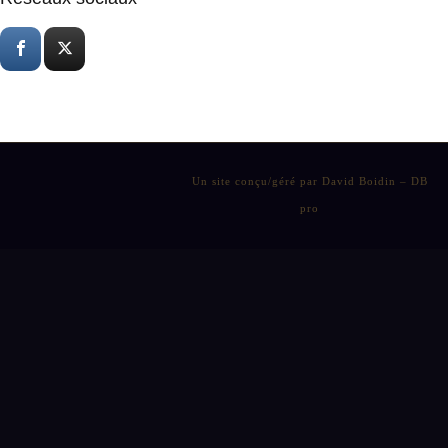
Un site conçu/géré par David Boidin – DB
pro