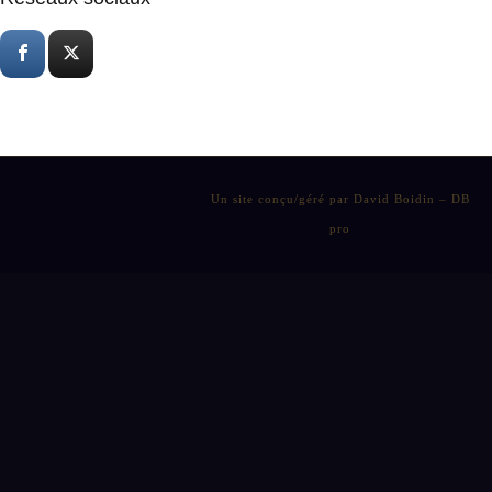
Un site conçu/géré par David Boidin – DB
pro