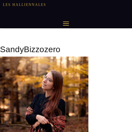
LES HALLIENNALES
SandyBizzozero