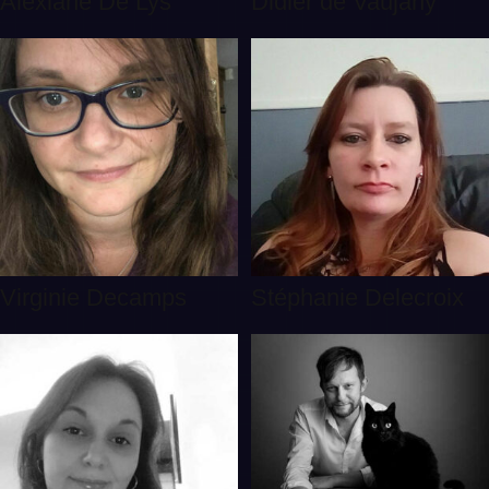
Alexiane De Lys
Didier de Vaujany
Virginie Decamps
Stéphanie Delecroix