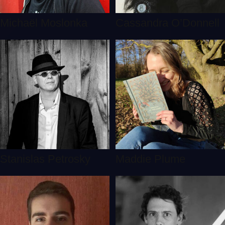
Michaël Moslonka
Cassandra O’Donnell
Stanislas Petrosky
Maddie Plume