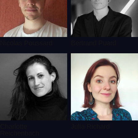
Nicolas Poussard
Bertrand Puard
Charlotte
Julia Richard
Reichenbach