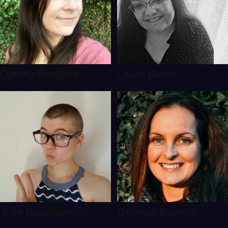
Djenny Bergiers
Laura Black
Julie Bouchonville
Georgia Bowers