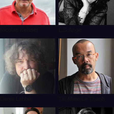
Nicolas Keisser
L.S.Ange
Denis Labbé
Taï-Marc Le Thanh