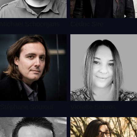
Michaël Schoonjans
Cédric Sire
Stéphane Soutoul
Violette Subros