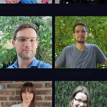
Rohan Lockhart
Lindsay Lorrens
Benjamin Lupu
Adrien Mangold