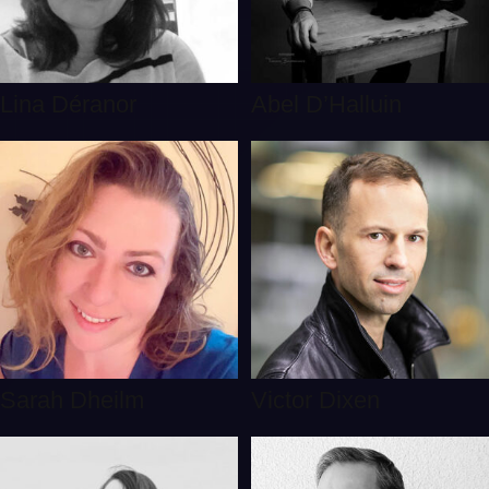
Lina Déranor
Abel D’Halluin
Sarah Dheilm
Victor Dixen