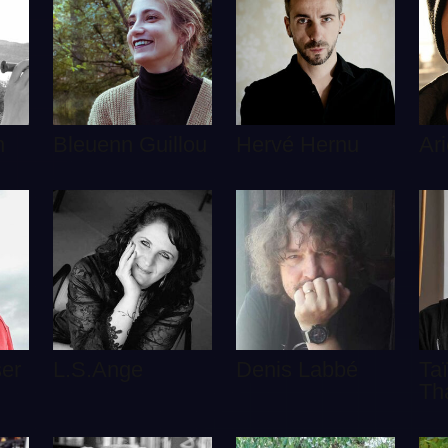
n
Bleuenn Guillou
Hervé Hernu
Ari
ser
L.S.Ange
Denis Labbé
Ta
Th