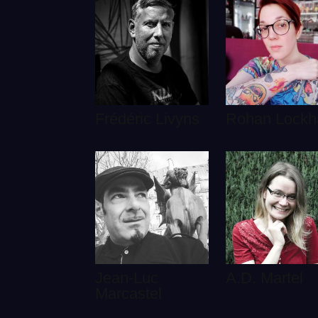
Frédéric Livyns
Rohan Lockh
Jean-Luc
A.D. Martel
Marcastel