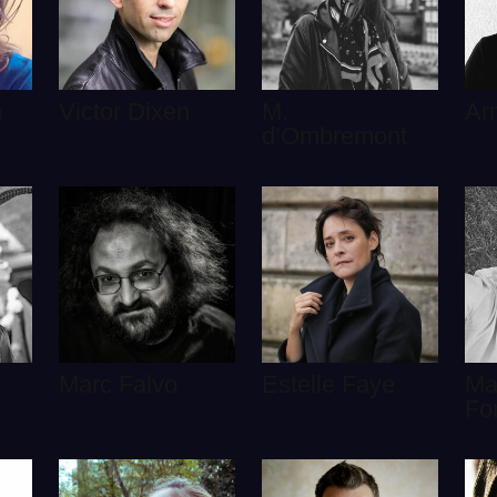
m
Victor Dixen
M.
Ar
d’Ombremont
Marc Falvo
Estelle Faye
Ma
Fo