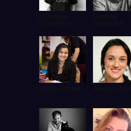
Emmanuel
Geoffrey
Chastellière
Claustriaux
Laëtitia Danae
Alexiane De 