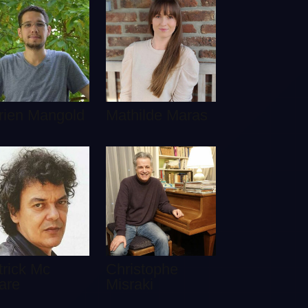
rien Mangold
Mathilde Maras
trick Mc
Christophe
are
Misraki