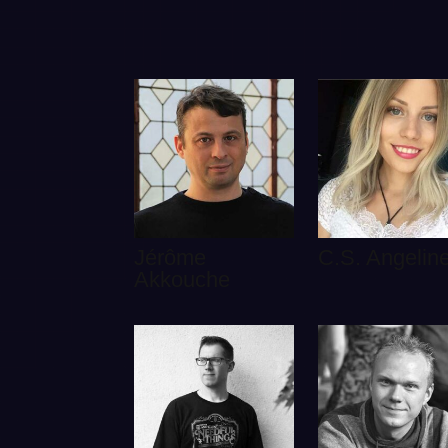
Jérôme
C.S. Angelin
Akkouche