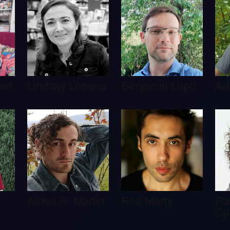
art
Lindsay Lorrens
Benjamin Lupu
Ad
Aiden R. Martin
Rod Marty
Pa
Sp