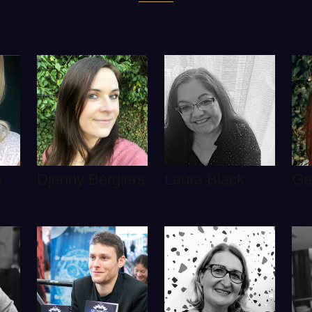
e
Djenny Bergiers
Laura Black
Ge