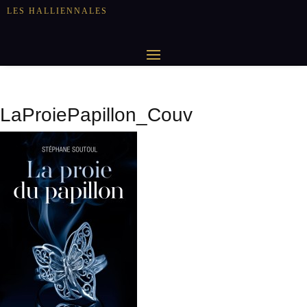
LES HALLIENNALES
LaProiePapillon_Couv