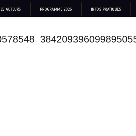
LES AUTEURS
PROGRAMME 2026
INFOS PRATIQUES
0578548_38420939609989505