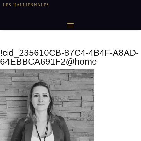
LES HALLIENNALES
!cid_235610CB-87C4-4B4F-A8AD-
64EBBCA691F2@home