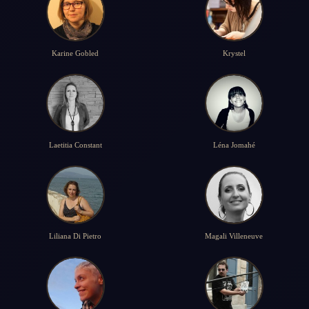
Karine Gobled
Krystel
Laetitia Constant
Léna Jomahé
Liliana Di Pietro
Magali Villeneuve