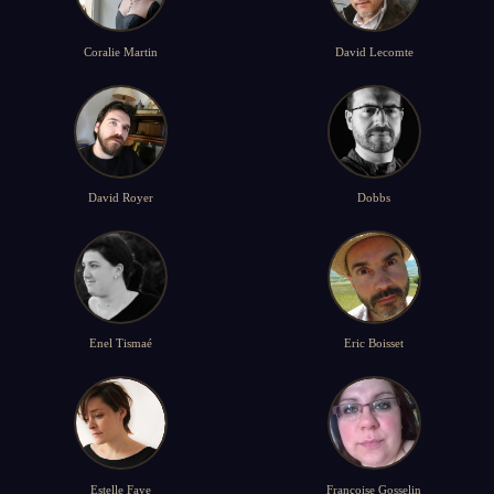
Coralie Martin
David Lecomte
David Royer
Dobbs
Enel Tismaé
Eric Boisset
Estelle Faye
Françoise Gosselin