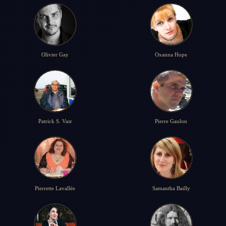
Olivier Gay
Oxanna Hope
Patrick S. Vast
Pierre Gaulon
Pierrette Lavallée
Samantha Bailly