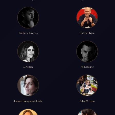
Frédéric Livyns
Gabriel Katz
J. Arden
JB Leblanc
Jeanne Bocquenet-Carle
Julia M Tean