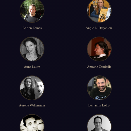
Adrien Tomas
Angie L. Deryckère
Anne Laure
Antoine Candeille
Aurélie Wellenstein
Benjamin Loirat