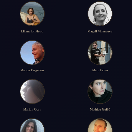
Liliana Di Pietro
Magali Villeneuve
Manon Fargetton
Marc Falvo
Marion Obry
Mathieu Guibé