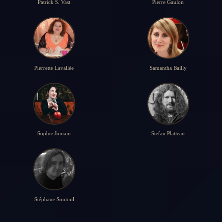
Patrick S. Vast
Pierre Gaulon
Pierrette Lavallée
Samantha Bailly
Sophie Jomain
Stefan Platteau
Stéphane Soutoul