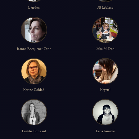
J. Arden
JB Leblanc
Jeanne Bocquenet-Carle
Julia M Tean
Karine Gobled
Krystel
Laetitia Constant
Léna Jomahé