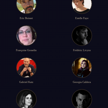
Eric Boisset
Estelle Faye
Françoise Gosselin
Frédéric Livyns
Gabriel Katz
Georgia Caldera