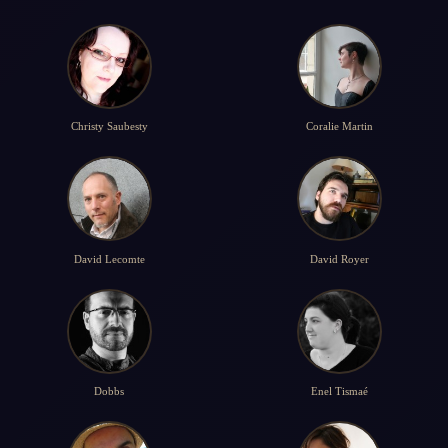
Christy Saubesty
Coralie Martin
David Lecomte
David Royer
Dobbs
Enel Tismaé