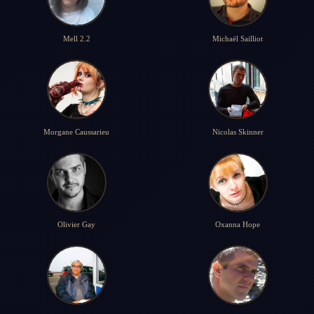
Mell 2.2
Michaël Sailliot
Morgane Caussarieu
Nicolas Skinner
Olivier Gay
Oxanna Hope