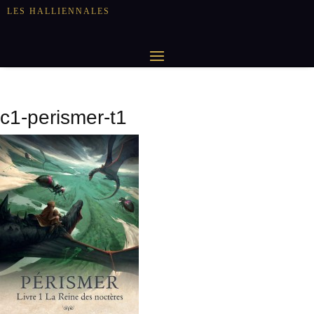
LES HALLIENNALES
c1-perismer-t1