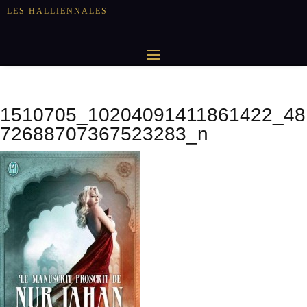
LES HALLIENNALES
1510705_10204091411861422_48
72688707367523283_n