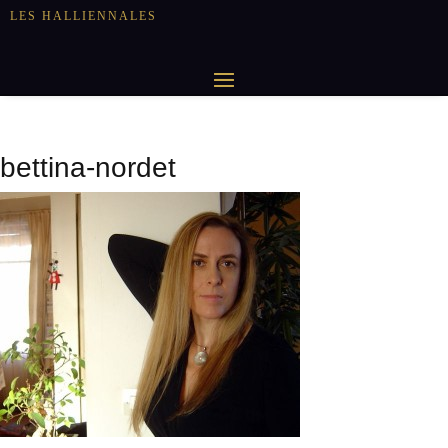
LES HALLIENNALES
bettina-nordet