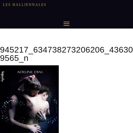
LES HALLIENNALES
945217_634738273206206_43630
9565_n