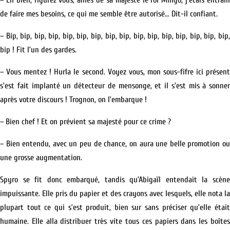
– Eh bien, figurez vous, alliés de sa majesté le roi Mingo, j’étais entrain
de faire mes besoins, ce qui me semble être autorisé… Dit-il confiant.
– Bip, bip, bip, bip, bip, bip, bip, bip, bip, bip, bip, bip, bip, bip, bip, bip,
bip ! Fit l’un des gardes.
– Vous mentez ! Hurla le second. Voyez vous, mon sous-fifre ici présent
s’est fait implanté un détecteur de mensonge, et il s’est mis à sonner
après votre discours ! Trognon, on l’embarque !
– Bien chef ! Et on prévient sa majesté pour ce crime ?
– Bien entendu, avec un peu de chance, on aura une belle promotion ou
une grosse augmentation.
Spyro se fit donc embarqué, tandis qu’Abigaïl entendait la scène
impuissante. Elle pris du papier et des crayons avec lesquels, elle nota la
plupart tout ce qui s’est produit, bien sur sans préciser qu’elle était
humaine. Elle alla distribuer très vite tous ces papiers dans les boîtes