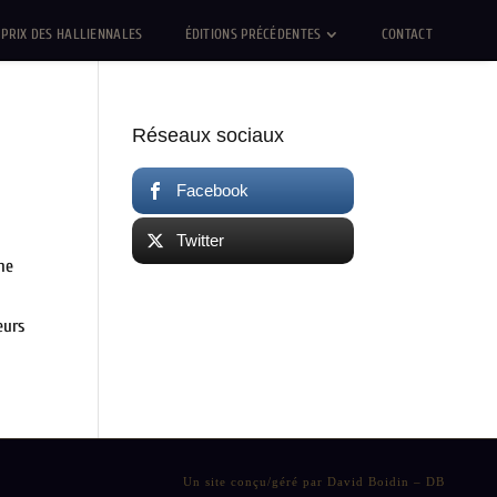
PRIX DES HALLIENNALES
ÉDITIONS PRÉCÉDENTES
CONTACT
Réseaux sociaux
Facebook
Twitter
ne
eurs
Un site conçu/géré par David Boidin – DB