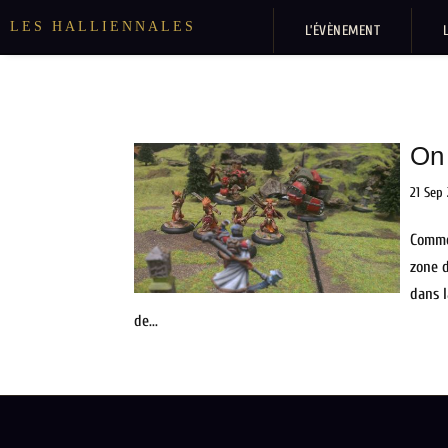
LES HALLIENNALES
L’ÉVÈNEMENT
On 
21 Sep
Comme 
zone d
dans l
de...