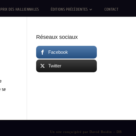
PRIX DES HALLIENNALES
ÉDITIONS PRÉCÉDENTES
CONTACT
Réseaux sociaux
Facebook
Twitter
e
 se
Un site conçu/géré par David Boidin – DB