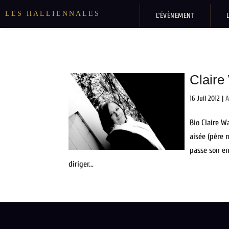
LES HALLIENNALES
L’ÉVÈNEMENT
Claire
16 Juil 2012
|
A
Bio Claire W
aisée (père 
passe son e
diriger...