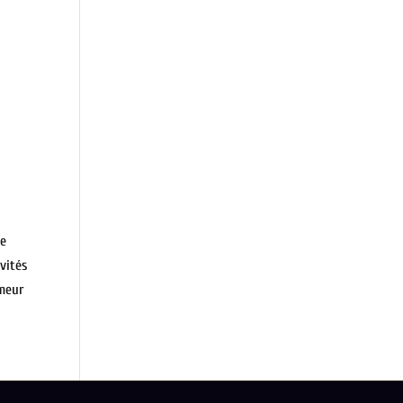
le
vités
umeur