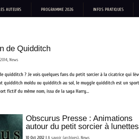
LES AUTEURS
PROGRAMME 2026
INFOS PRATIQUES
n de Quidditch
 2014
,
News
 quidditch ? Je vois quelques fans du petit sorcier à la cicatrice qui lè
t quidditch moldu ou quidditch au sol, le muggle quidditch est un spor
rt fictif du même nom, issu de la saga Harry...
Obscurus Presse : Animations
autour du petit sorcier à lunettes
10 Oct 2012
|
A savoir (archives)
,
News