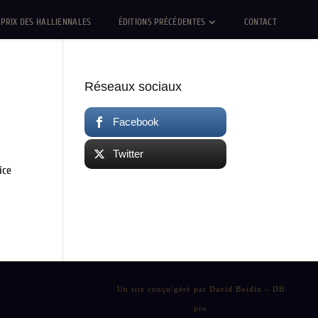
PRIX DES HALLIENNALES
ÉDITIONS PRÉCÉDENTES
CONTACT
Réseaux sociaux
Facebook
Twitter
ice
Un site conçu/géré par David Boidin – DB
pro