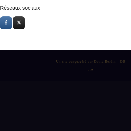
Réseaux sociaux
Un site conçu/géré par David Boidin – DB
pro