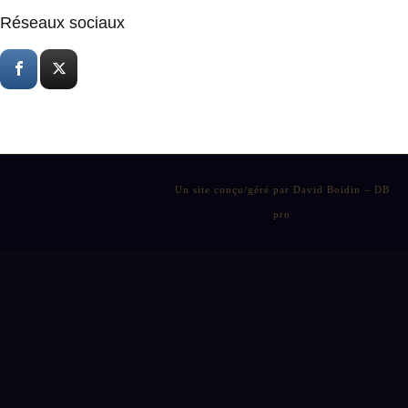
Réseaux sociaux
Un site conçu/géré par David Boidin – DB
pro