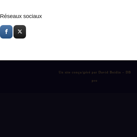
Réseaux sociaux
Un site conçu/géré par David Boidin – DB
pro