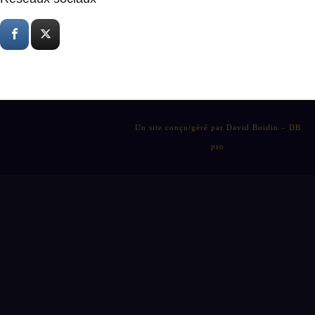
Un site conçu/géré par David Boidin – DB
pro