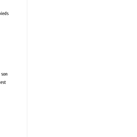
pieds
r son
 est