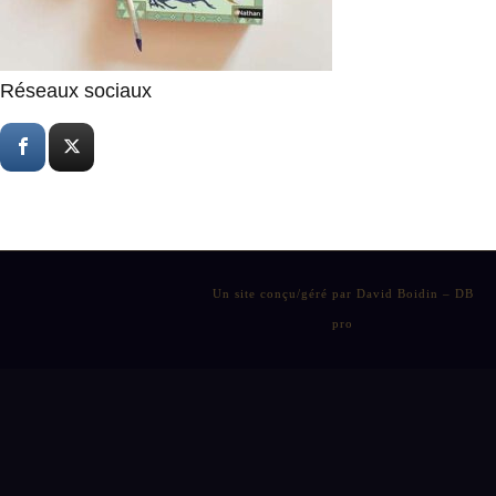
Réseaux sociaux
Un site conçu/géré par David Boidin – DB
pro